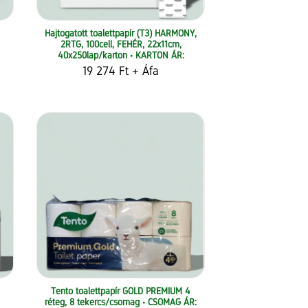
Hajtogatott toalettpapír (T3) HARMONY,
2RTG, 100cell, FEHÉR, 22x11cm,
40x250lap/karton • KARTON ÁR:
19 274 Ft
+ Áfa
Tento toalettpapír GOLD PREMIUM 4
réteg, 8 tekercs/csomag • CSOMAG ÁR: