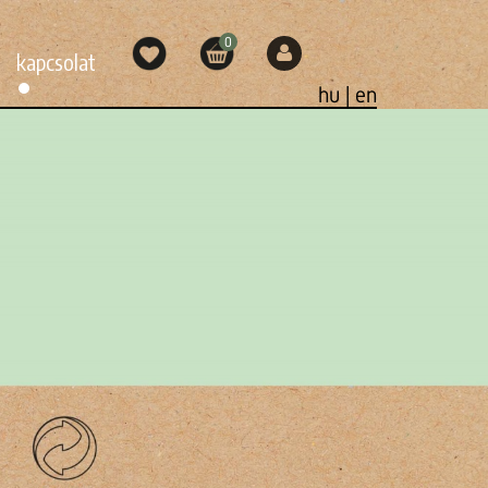
0
kapcsolat
hu |
en