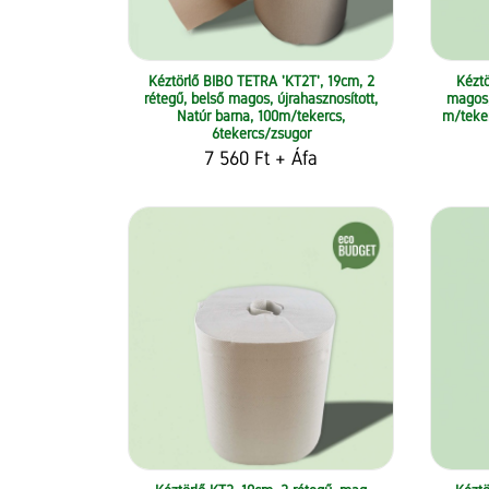
Kéztörlő BIBO TETRA 'KT2T', 19cm, 2
Kéztö
rétegű, belső magos, újrahasznosított,
magos, 
Natúr barna, 100m/tekercs,
m/teker
6tekercs/zsugor
7 560 Ft
+ Áfa