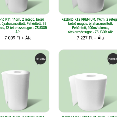
rlő KT1, 14cm, 2 rétegű, belső
Kéztörlő KT2 PREMIUM, 19cm, 2 réteg
újrahasznosított, Fehérített, 55
belső magos, újrahasznosított,
cs, 12 tekercs/zsugor • ZSUGOR
Fehérített, 100m/tekercs,
ÁR:
6tekercs/zsugor • ZSUGOR ÁR:
7 009 Ft
+ Áfa
7 227 Ft
+ Áfa