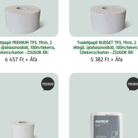
ttpapír PREMIUM TP3, 19cm, 2
Toalettpapír BUDGET TP3, 19cm, 2
 újrahasznosított, 100m/tekercs,
rétegű, újrahasznosított, 100m/tekerc
ekercs/karton • ZSUGOR ÁR:
12tekercs/karton • ZSUGOR ÁR:
6 457 Ft
+ Áfa
5 382 Ft
+ Áfa