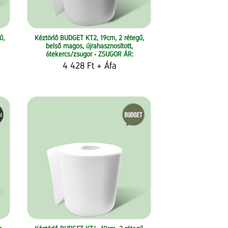
ű,
Kéztörlő BUDGET KT2, 19cm, 2 rétegű,
belső magos, újrahasznosított,
6tekercs/zsugor • ZSUGOR ÁR:
4 428 Ft
+ Áfa