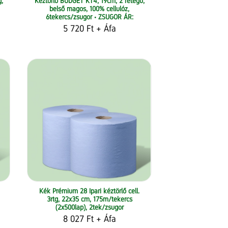
g,
Kéztörlő BUDGET KT4, 19cm, 2 rétegű,
belső magos, 100% cellulóz,
6tekercs/zsugor • ZSUGOR ÁR:
5 720 Ft
+ Áfa
Kék Prémium 28 Ipari kéztörlő cell.
3rtg, 22x35 cm, 175m/tekercs
(2x500lap), 2tek/zsugor
8 027 Ft
+ Áfa