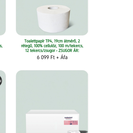
Toalettpapír TP4, 19cm átmérő, 2
s,
rétegű, 100% cellulóz, 100 m/tekercs,
12 tekercs/zsugor • ZSUGOR ÁR:
6 099 Ft
+ Áfa