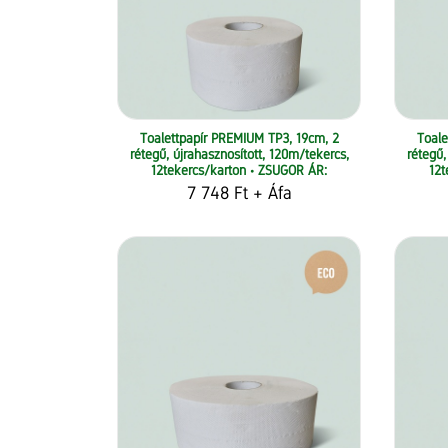
Toalettpapír PREMIUM TP3, 19cm, 2
Toale
rétegű, újrahasznosított, 120m/tekercs,
rétegű,
12tekercs/karton • ZSUGOR ÁR:
12t
7 748 Ft
+ Áfa