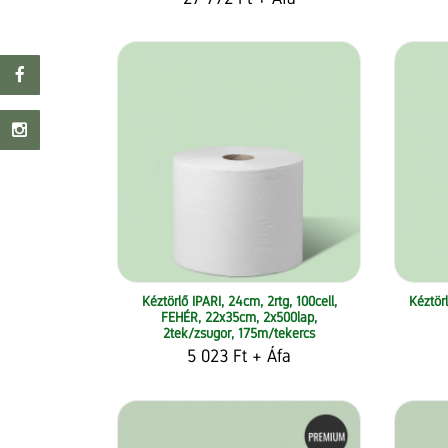
Kéztörlő IPARI, 24cm, 2rtg, 100cell,
Kéztör
FEHÉR, 22x35cm, 2x500lap,
2tek/zsugor, 175m/tekercs
5 023 Ft
+ Áfa