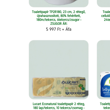
Toalettpapír TP2R180, 23 cm, 2 rétegű,
Toale
újrahasznosított, 80% fehérített,
cellul
180m/tekercs, 6tekercs/zsugor •
24t
ZSUGOR ÁR:
5 997 Ft
+ Áfa
Lucart Econatural toalettpapír 2 réteg,
Toalett
180 lap/tekercs, 10 tekercs/csomag •
teke