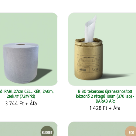
lő IPARI_27cm CELL KÉK, 240m,
BIBO tekercses újrahasznosított
2tek/# (72#/rkl)
kéztörlő 2 rétegű 100m (370 lap) •
DARAB ÁR:
3 744 Ft
+ Áfa
1 428 Ft
+ Áfa