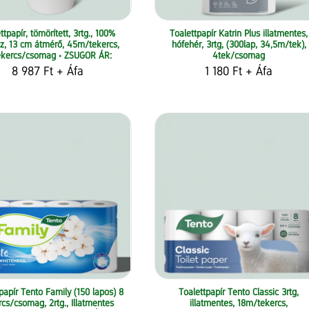
ttpapír, tömörített, 3rtg., 100%
Toalettpapír Katrin Plus illatmentes,
óz, 13 cm átmérő, 45m/tekercs,
hófehér, 3rtg, (300lap, 34,5m/tek),
ekercs/csomag • ZSUGOR ÁR:
4tek/csomag
8 987 Ft
+ Áfa
1 180 Ft
+ Áfa
papír Tento Family (150 lapos) 8
Toalettpapír Tento Classic 3rtg,
rcs/csomag, 2rtg., Illatmentes
illatmentes, 18m/tekercs,