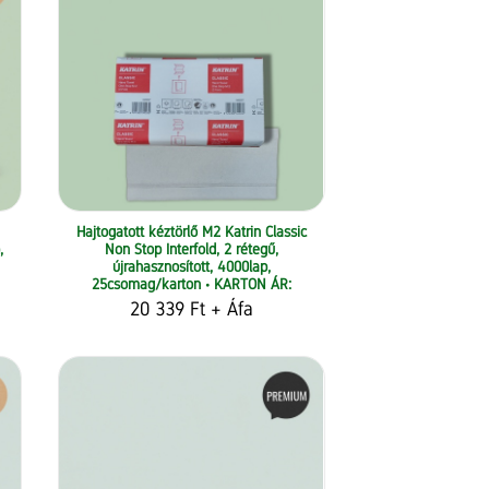
Hajtogatott kéztörlő M2 Katrin Classic
,
Non Stop Interfold, 2 rétegű,
újrahasznosított, 4000lap,
25csomag/karton • KARTON ÁR:
20 339 Ft
+ Áfa