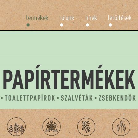
termékek
rólunk
hírek
letöltések