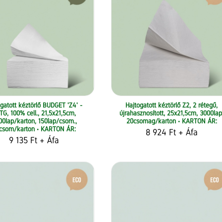
gatott kéztörlő BUDGET 'Z4' -
Hajtogatott kéztörlő Z2, 2 rétegű,
TG, 100% cell., 21,5x21,5cm,
újrahasznosított, 25x21,5cm, 3000lap
00lap/karton, 150lap/csom.,
20csomag/karton • KARTON ÁR:
csom/karton • KARTON ÁR:
8 924 Ft
+ Áfa
9 135 Ft
+ Áfa