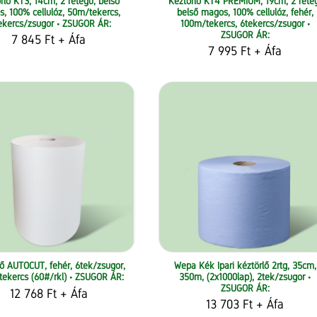
rlő KT3, 14cm, 2 rétegű, belső
Kéztörlő KT4 PREMIUM, 19cm, 2 réte
, 100% cellulóz, 50m/tekercs,
belső magos, 100% cellulóz, fehér,
ekercs/zsugor • ZSUGOR ÁR:
100m/tekercs, 6tekercs/zsugor •
ZSUGOR ÁR:
7 845 Ft
+ Áfa
7 995 Ft
+ Áfa
lő AUTOCUT, fehér, 6tek/zsugor,
Wepa Kék Ipari kéztörlő 2rtg, 35cm,
ekercs (60#/rkl) • ZSUGOR ÁR:
350m, (2x1000lap), 2tek/zsugor •
ZSUGOR ÁR:
12 768 Ft
+ Áfa
13 703 Ft
+ Áfa