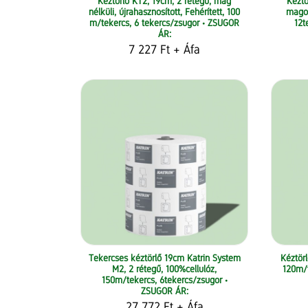
Kéztörlő KT2, 19cm, 2 rétegű, mag
Kéztö
nélküli, újrahasznosított, Fehérített, 100
magos
m/tekercs, 6 tekercs/zsugor • ZSUGOR
12t
ÁR:
7 227 Ft
+ Áfa
Tekercses kéztörlő 19cm Katrin System
Kéztör
M2, 2 rétegű, 100%cellulóz,
120m/t
150m/tekercs, 6tekercs/zsugor •
ZSUGOR ÁR:
27 772 Ft
+ Áfa