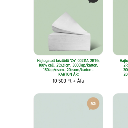
Hajtogatott kéztörlő 'Z4'_00211A_2RTG,
Hajto
100% cell., 25x21cm, 3000lap/karton,
2R
150lap/csom., 20csom/karton •
30
KARTON ÁR:
20
10 500 Ft
+ Áfa