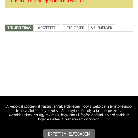
Terméket csak belépés után tud vásárolni.
TERMÉKLEÍRÁS
ÖSSZETÉTEL
LETÖLTÉSEK
VÉLEMÉNYEK
A weboldal cookie-kat használ annak érdekében, hogy a weboldal a lehető legjobb
felhasználói élményt nyújtsa. Amennyiben Ön folytatja a böngészést a
weboldalunkon, azt úgy tekintjük, hogy nincs kifogása a tőlünk érkező cookie-k
fogadása ellen.
A részletekért kattintson.
ÉRTETTEM, ELFOGADOM