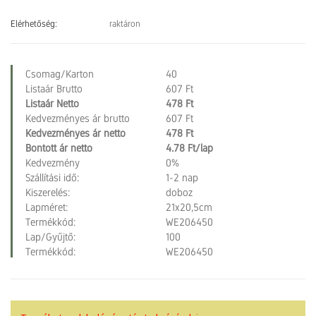
Elérhetőség:
raktáron
Csomag/Karton
40
Listaár Brutto
607 Ft
Listaár Netto
478 Ft
Kedvezményes ár brutto
607 Ft
Kedvezményes ár netto
478 Ft
Bontott ár netto
4.78 Ft/lap
Kedvezmény
0%
Szállítási idő:
1-2 nap
Kiszerelés:
doboz
Lapméret:
21x20,5cm
Termékkód:
WE206450
Lap/Gyűjtő:
100
Termékkód:
WE206450