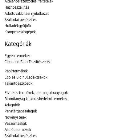
Általános szerződési feltételek
Házhozszállítás
Adattovábbítási nyilatkozat
Szállodai bekészítés
Hulladékgyűjtők
Komposztálógépek
Kategóriák
Egyéb termékek
Cleaneco Bibo Tisztítószerek
Papírtermékek
Eco és Bio hulladékzsákok
Takarítóeszközök
Elviteles termékek, csomagolóanyagok
Bioműanyag kiskereskedelmi termékek
Adagolók
Pénztárgépszalagok
Növényi tejek
Vászontáskák
Akciós termékek
Szállodai bekészítés