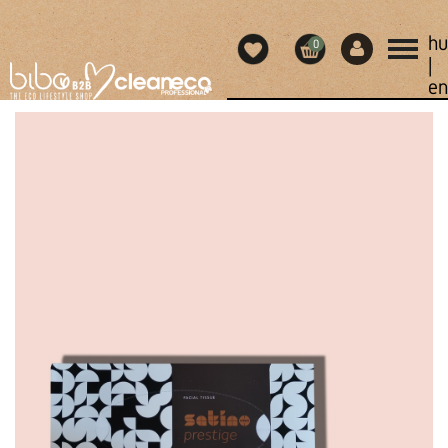
hu
0
|
en