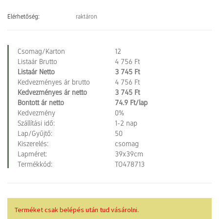
Elérhetőség:
raktáron
Csomag/Karton
12
Listaár Brutto
4 756 Ft
Listaár Netto
3 745 Ft
Kedvezményes ár brutto
4 756 Ft
Kedvezményes ár netto
3 745 Ft
Bontott ár netto
74.9 Ft/lap
Kedvezmény
0%
Szállítási idő:
1-2 nap
Lap/Gyűjtő:
50
Kiszerelés:
csomag
Lapméret:
39x39cm
Termékkód:
TO478713
Terméket csak belépés után tud vásárolni.