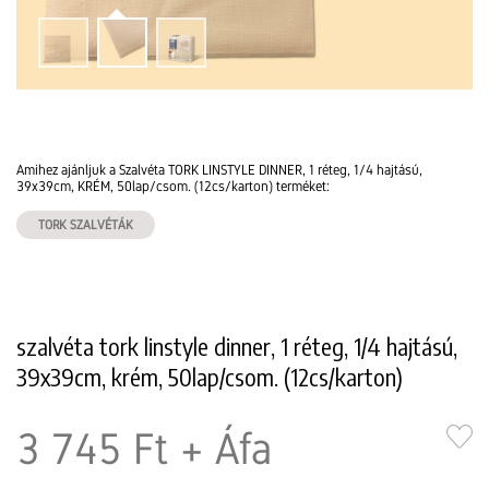
Amihez ajánljuk a Szalvéta TORK LINSTYLE DINNER, 1 réteg, 1/4 hajtású,
39x39cm, KRÉM, 50lap/csom. (12cs/karton) terméket:
TORK SZALVÉTÁK
szalvéta tork linstyle dinner, 1 réteg, 1/4 hajtású,
39x39cm, krém, 50lap/csom. (12cs/karton)
3 745 Ft
+ Áfa