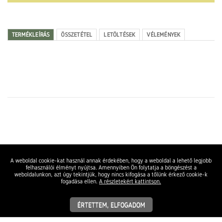
TERMÉKLEÍRÁS
ÖSSZETÉTEL
LETÖLTÉSEK
VÉLEMÉNYEK
A weboldal cookie-kat használ annak érdekében, hogy a weboldal a lehető legjobb
felhasználói élményt nyújtsa. Amennyiben Ön folytatja a böngészést a
weboldalunkon, azt úgy tekintjük, hogy nincs kifogása a tőlünk érkező cookie-k
fogadása ellen.
A részletekért kattintson.
ÉRTETTEM, ELFOGADOM