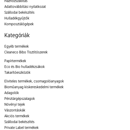
Házhozszállítás
Adattovábbítási nyilatkozat
Szállodai bekészítés
Hulladékgyűjtők
Komposztálógépek
Kategóriák
Egyéb termékek
Cleaneco Bibo Tisztítószerek
Papírtermékek
Eco és Bio hulladékzsákok
Takarítóeszközök
Elviteles termékek, csomagolóanyagok
Bioműanyag kiskereskedelmi termékek
Adagolók
Pénztárgépszalagok
Növényi tejek
Vászontáskák
Akciós termékek
Szállodai bekészítés
Private Label termékek