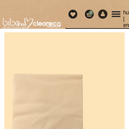
hu
0
|
en