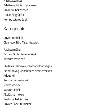
Házhozszállítás
Adattovábbítási nyilatkozat
Szállodai bekészítés
Hulladékgyűjtők
Komposztálógépek
Kategóriák
Egyéb termékek
Cleaneco Bibo Tisztítószerek
Papírtermékek
Eco és Bio hulladékzsákok
Takarítóeszközök
Elviteles termékek, csomagolóanyagok
Bioműanyag kiskereskedelmi termékek
Adagolók
Pénztárgépszalagok
Növényi tejek
Vászontáskák
Akciós termékek
Szállodai bekészítés
Private Label termékek