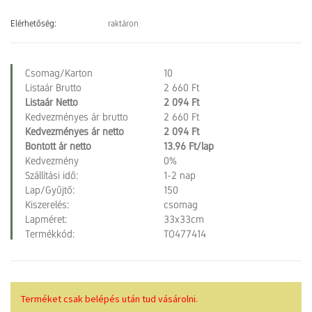
Elérhetőség:
raktáron
Csomag/Karton
10
Listaár Brutto
2 660 Ft
Listaár Netto
2 094 Ft
Kedvezményes ár brutto
2 660 Ft
Kedvezményes ár netto
2 094 Ft
Bontott ár netto
13.96 Ft/lap
Kedvezmény
0%
Szállítási idő:
1-2 nap
Lap/Gyűjtő:
150
Kiszerelés:
csomag
Lapméret:
33x33cm
Termékkód:
TO477414
Terméket csak belépés után tud vásárolni.