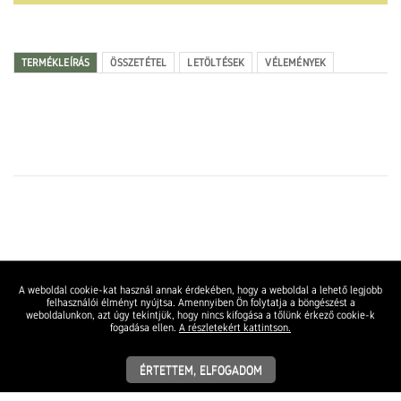
TERMÉKLEÍRÁS
ÖSSZETÉTEL
LETÖLTÉSEK
VÉLEMÉNYEK
A weboldal cookie-kat használ annak érdekében, hogy a weboldal a lehető legjobb
felhasználói élményt nyújtsa. Amennyiben Ön folytatja a böngészést a
weboldalunkon, azt úgy tekintjük, hogy nincs kifogása a tőlünk érkező cookie-k
fogadása ellen.
A részletekért kattintson.
ÉRTETTEM, ELFOGADOM