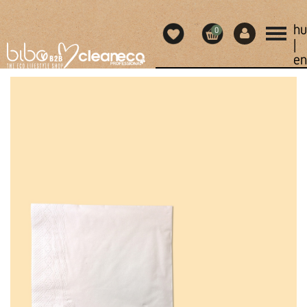
hu
0
|
en