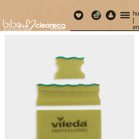
hu
0
|
en