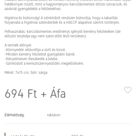
hatékonyan tisztít, mint a hagyományos karcolásmentes dörzsi szivacsok, és
azoknál gyengédebb a felületekhez.
Higiénia és biztonság! A színkódolt rendszer biztosítja, hogy a takarítás
folyamata a higiéniai sztenderdek és a HACCP alapelvei szerint történjen.
Felhasználás: karcolásmentes eredményt igénylő kemény felületeken (de
először tesztelje egy nem szem előtt lévő területen).
A termék előnyei:
-Könnyedén eltávolítja a zsírt és koszt.
-Minden kemény felülettel gyengéden bánik.
-Kényelmesen illeszkedik a kézbe.
-Színkódolt a keresztszennyeződés megelőzésére.
Méret: 7x15 cm. Szín: sárga
694 Ft
+ Áfa
Elérhetőség:
raktáron