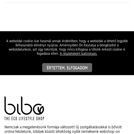
A weboldal cookie-kat használ annak érdekében, hogy a weboldal a lehető legjobb
felhasználói élményt nyújtsa. Amennyiben Ön folytatja a böngészést a
weboldalunkon, azt úgy tekintjük, hogy nincs kifogása a tőlünk érkező cookie-k
fogadása ellen.
A részletekért kattintson.
ÉRTETTEM, ELFOGADOM
Nemcsak a megjelenésünk formája változott! Új szolgáltatásokkal is bővült
online felületünk, többek között lehetőség nyílik termékeink webshop-on