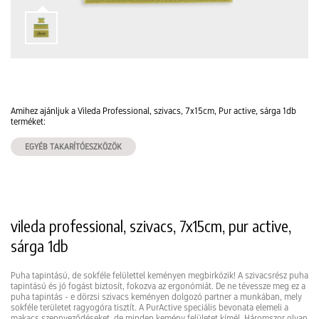
Amihez ajánljuk a Vileda Professional, szivacs, 7x15cm, Pur active, sárga 1db
terméket:
EGYÉB TAKARÍTÓESZKÖZÖK
vileda professional, szivacs, 7x15cm, pur active,
sárga 1db
Puha tapintású, de sokféle felülettel keményen megbirkózik! A szivacsrész puha
tapintású és jó fogást biztosít, fokozva az ergonómiát. De ne tévessze meg ez a
puha tapintás - e dörzsi szivacs keményen dolgozó partner a munkában, mely
sokféle területet ragyogóra tisztít. A PurActive speciális bevonata elemeli a
makacs szennyeződéseket, de minden kemény felületet kímél. Háromszor olyan