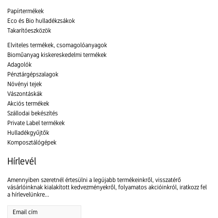
Papírtermékek
Eco és Bio hulladékzsákok
Takarítóeszközök
Elviteles termékek, csomagolóanyagok
Bioműanyag kiskereskedelmi termékek
Adagolók
Pénztárgépszalagok
Növényi tejek
Vászontáskák
Akciós termékek
Szállodai bekészítés
Private Label termékek
Hulladékgyűjtők
Komposztálógépek
Hírlevél
Amennyiben szeretnél értesülni a legújabb termékeinkről, visszatérő
vásárlóinknak kialakított kedvezményekről, folyamatos akcióinkról, iratkozz fel
a hírlevelünkre...