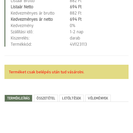
Listaár Brutto
882 Ft
Listaár Netto
694 Ft
Kedvezményes ár brutto
882 Ft
Kedvezményes ár netto
694 Ft
Kedvezmény
0%
Szállítási idő:
1-2 nap
Kiszerelés:
darab
Termékkód:
4VI123113
Terméket csak belépés után tud vásárolni.
TERMÉKLEÍRÁS
ÖSSZETÉTEL
LETÖLTÉSEK
VÉLEMÉNYEK