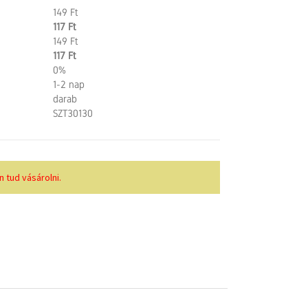
149 Ft
117 Ft
149 Ft
117 Ft
0%
1-2 nap
darab
SZT30130
 tud vásárolni.