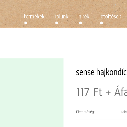
termékek
rólunk
hírek
letöltések
sense hajkondíci
117 Ft
+ Áf
Elérhetőség:
rak