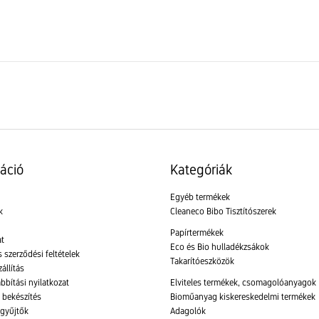
áció
Kategóriák
Egyéb termékek
k
Cleaneco Bibo Tisztítószerek
Papírtermékek
at
Eco és Bio hulladékzsákok
 szerződési feltételek
Takarítóeszközök
állítás
bbítási nyilatkozat
Elviteles termékek, csomagolóanyagok
i bekészítés
Bioműanyag kiskereskedelmi termékek
gyűjtők
Adagolók