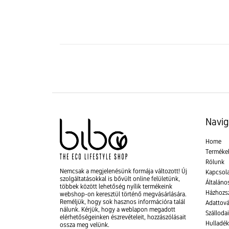
Navig
Home
Terméke
Rólunk
Nemcsak a megjelenésünk formája változott! Új
Kapcsol
szolgáltatásokkal is bővült online felületünk,
Általános
többek között lehetőség nyílik termékeink
Házhozsz
webshop-on keresztül történő megvásárlására.
Reméljük, hogy sok hasznos információra talál
Adattová
nálunk. Kérjük, hogy a weblapon megadott
Szálloda
elérhetőségeinken észrevételeit, hozzászólásait
Hulladék
ossza meg velünk.