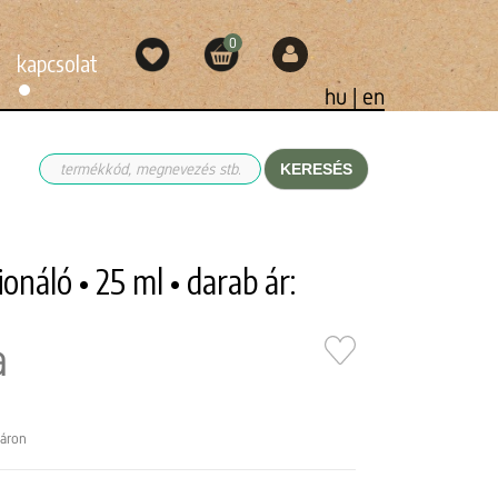
0
kapcsolat
hu |
en
KERESÉS
onáló • 25 ml • darab ár:
a
táron