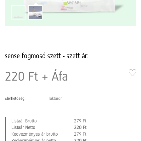
sense fogmosó szett • szett ár:
220 Ft
+ Áfa
Elérhetőség:
raktáron
Listaár Brutto
279 Ft
Listaár Netto
220 Ft
Kedvezményes ár brutto
279 Ft
Kedvezményes ár netto
220 Ft