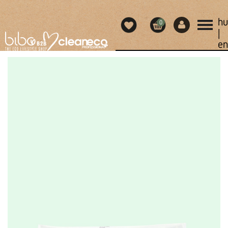
hu
0
|
en