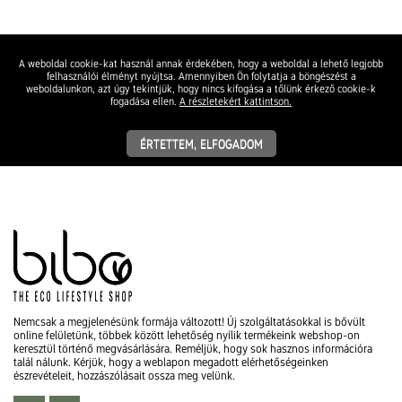
A weboldal cookie-kat használ annak érdekében, hogy a weboldal a lehető legjobb
felhasználói élményt nyújtsa. Amennyiben Ön folytatja a böngészést a
weboldalunkon, azt úgy tekintjük, hogy nincs kifogása a tőlünk érkező cookie-k
fogadása ellen.
A részletekért kattintson.
ÉRTETTEM, ELFOGADOM
Nemcsak a megjelenésünk formája változott! Új szolgáltatásokkal is bővült
online felületünk, többek között lehetőség nyílik termékeink webshop-on
keresztül történő megvásárlására. Reméljük, hogy sok hasznos információra
talál nálunk. Kérjük, hogy a weblapon megadott elérhetőségeinken
észrevételeit, hozzászólásait ossza meg velünk.