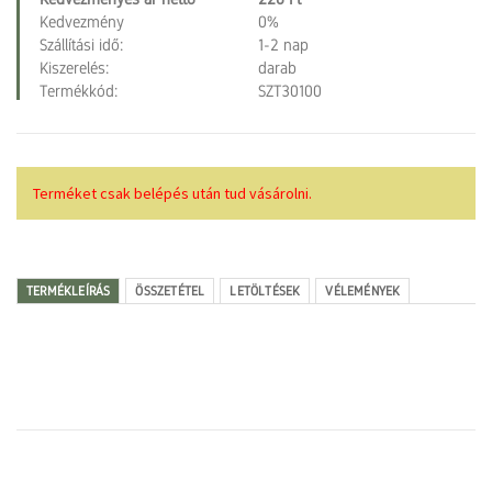
Kedvezmény
0%
Szállítási idő:
1-2 nap
Kiszerelés:
darab
Termékkód:
SZT30100
Terméket csak belépés után tud vásárolni.
TERMÉKLEÍRÁS
ÖSSZETÉTEL
LETÖLTÉSEK
VÉLEMÉNYEK