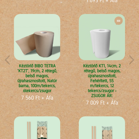
1 693 Ft
+ Áfa
Kéztörlő BIBO TETRA
Kéztörlő KT1, 14cm, 2
'KT2T', 19cm, 2 rétegű,
rétegű, belső magos,
belső magos,
újrahasznosított,
újrahasznosított, Natúr
Fehérített, 55
barna, 100m/tekercs,
m/tekercs, 12
6tekercs/zsugor
tekercs/zsugor •
ZSUGOR ÁR:
7 560 Ft
+ Áfa
7 009 Ft
+ Áfa