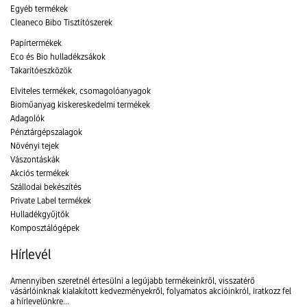
Egyéb termékek
Cleaneco Bibo Tisztítószerek
Papírtermékek
Eco és Bio hulladékzsákok
Takarítóeszközök
Elviteles termékek, csomagolóanyagok
Bioműanyag kiskereskedelmi termékek
Adagolók
Pénztárgépszalagok
Növényi tejek
Vászontáskák
Akciós termékek
Szállodai bekészítés
Private Label termékek
Hulladékgyűjtők
Komposztálógépek
Hírlevél
Amennyiben szeretnél értesülni a legújabb termékeinkről, visszatérő
vásárlóinknak kialakított kedvezményekről, folyamatos akcióinkról, iratkozz fel
a hírlevelünkre...