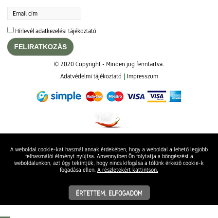
Hírlevél adatkezelési tájékoztató
FELIRATKOZÁS
© 2020 Copyright - Minden jog fenntartva.
Adatvédelmi tájékoztató
Impresszum
A weboldal cookie-kat használ annak érdekében, hogy a weboldal a lehető legjobb
felhasználói élményt nyújtsa. Amennyiben Ön folytatja a böngészést a
weboldalunkon, azt úgy tekintjük, hogy nincs kifogása a tőlünk érkező cookie-k
fogadása ellen.
A részletekért kattintson.
ÉRTETTEM, ELFOGADOM