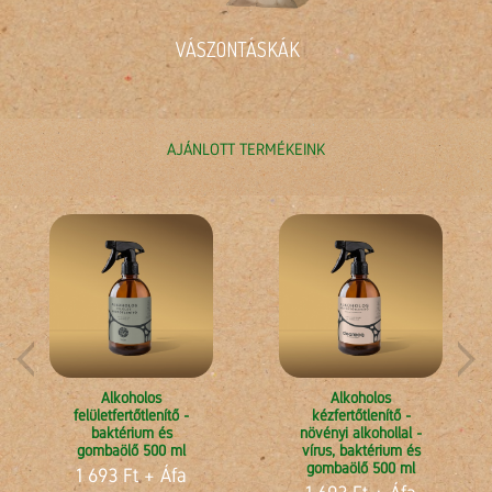
VÁSZONTÁSKÁK
AJÁNLOTT TERMÉKEINK
Alkoholos
Alkoholos
felületfertőtlenítő -
kézfertőtlenítő -
baktérium és
növényi alkohollal -
gombaölő 500 ml
vírus, baktérium és
gombaölő 500 ml
1 693 Ft
+ Áfa