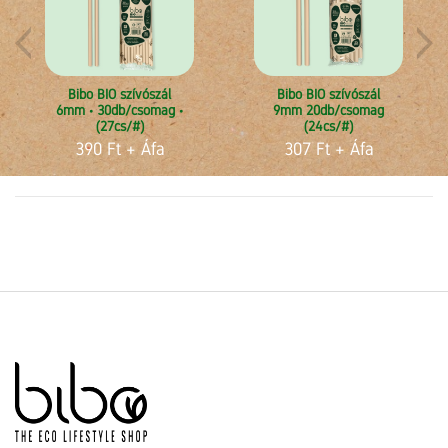
Bibo BIO szívószál
Bibo BIO szívószál
6mm • 30db/csomag •
9mm 20db/csomag
(27cs/#)
(24cs/#)
390 Ft
+ Áfa
307 Ft
+ Áfa