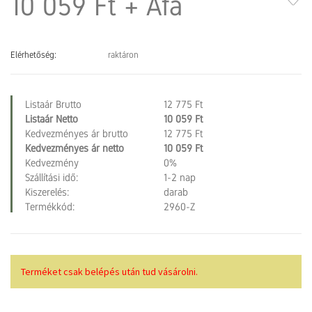
10 059 Ft
+ Áfa
Elérhetőség:
raktáron
Listaár Brutto
12 775 Ft
Listaár Netto
10 059 Ft
Kedvezményes ár brutto
12 775 Ft
Kedvezményes ár netto
10 059 Ft
Kedvezmény
0%
Szállítási idő:
1-2 nap
Kiszerelés:
darab
Termékkód:
2960-Z
Terméket csak belépés után tud vásárolni.