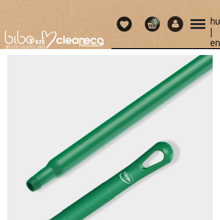
hu
0
|
en