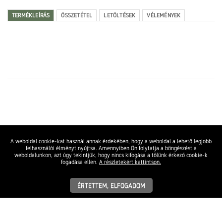
TERMÉKLEÍRÁS
ÖSSZETÉTEL
LETÖLTÉSEK
VÉLEMÉNYEK
A weboldal cookie-kat használ annak érdekében, hogy a weboldal a lehető legjobb
felhasználói élményt nyújtsa. Amennyiben Ön folytatja a böngészést a
weboldalunkon, azt úgy tekintjük, hogy nincs kifogása a tőlünk érkező cookie-k
fogadása ellen.
A részletekért kattintson.
ÉRTETTEM, ELFOGADOM