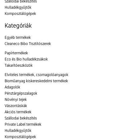
Szállodai bekészítés
Hulladékgyűjtők
Komposztálógépek
Kategóriák
Egyéb termékek
Cleaneco Bibo Tisztítószerek
Papírtermékek
Eco és Bio hulladékzsákok
Takarítóeszközök
Elviteles termékek, csomagolóanyagok
Bioműanyag kiskereskedelmi termékek
Adagolók
Pénztárgépszalagok
Növényi tejek
Vászontáskák
Akciós termékek
Szállodai bekészítés
Private Label termékek
Hulladékgyűjtők
Komposztálógépek